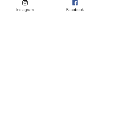
Instagram
Facebook
ÜNİVERSİTE ÖĞREMCİSİ MİSİN?
UNIVERSITY STUDENT?
İSA KİMDİR?
WHO IS JESUS?